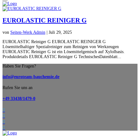
EUROLASTIC REINIGER G
von
Seiten-Werk Admin
|
Juli 29, 2025
EUROLASTIC Reiniger G EUROLASTIC REINIGER G
Lösemittelhaltiger Spezialreiniger zum Reinigen von Werkzeugen
EUROLASTIC Reiniger G ist ein Lösemittelgemisch auf Xylolbasis.
Produktdetails EUROLASTIC Reiniger G TechnischesDatenblatt...
Haben Sie Fragen?
info@euroteam-bauchemie.de
Rufen Sie uns an
+49 33438/1479-0



