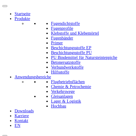
Startseite
Produkte
Fugendichtstoffe
Fugenprofile
Klebstoffe und Klebemörtel
Fugenbänder
Primer
Beschichtungsstoffe EP
Beschichtungsstoffe PU
PU Bindemittel für Natursteinteppiche
Betonersatzstoffe
Verbundwerkstoffe
Hilfsstoffe
Anwendungsbereiche
Flugbetriebsflächen
Chemie & Petrochemie
Verkehrswege
Gleisanlagen
Lager & Logistik
Hochbau
Downloads
Karriere
Kontakt
EN