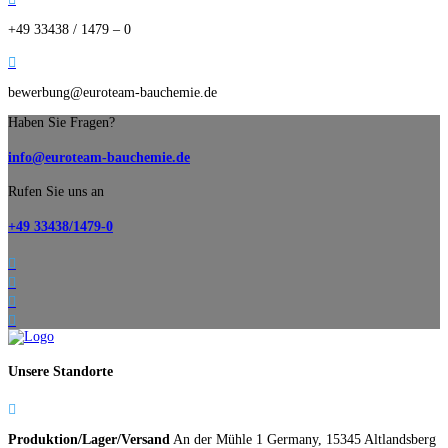
+49 33438 / 1479 – 0

bewerbung@euroteam-bauchemie.de
Haben Sie Fragen?
info@euroteam-bauchemie.de
Rufen Sie uns an
+49 33438/1479-0




Unsere Standorte

Produktion/Lager/Versand
An der Mühle 1 Germany, 15345 Altlandsberg