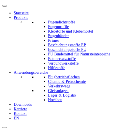
Startseite
Produkte
Fugendichtstoffe
Fugenprofile
Klebstoffe und Klebemörtel
Fugenbänder
Primer
Beschichtungsstoffe EP
Beschichtungsstoffe PU
PU Bindemittel für Natursteinteppiche
Betonersatzstoffe
Verbundwerkstoffe
Hilfsstoffe
Anwendungsbereiche
Flugbetriebsflächen
Chemie & Petrochemie
Verkehrswege
Gleisanlagen
Lager & Logistik
Hochbau
Downloads
Karriere
Kontakt
EN