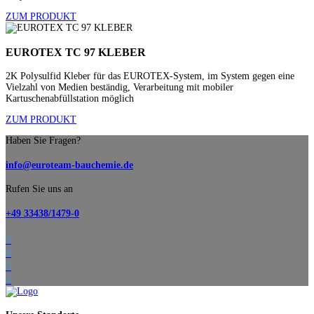
ZUM PRODUKT
EUROTEX TC 97 KLEBER
2K Polysulfid Kleber für das EUROTEX-System, im System gegen eine
Vielzahl von Medien beständig, Verarbeitung mit mobiler
Kartuschenabfüllstation möglich
ZUM PRODUKT
Haben Sie Fragen?
info@euroteam-bauchemie.de
Rufen Sie uns an
+49 33438/1479-0



