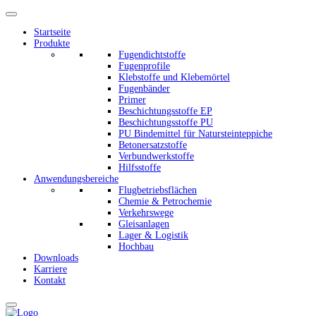
Startseite
Produkte
Fugendichtstoffe
Fugenprofile
Klebstoffe und Klebemörtel
Fugenbänder
Primer
Beschichtungsstoffe EP
Beschichtungsstoffe PU
PU Bindemittel für Natursteinteppiche
Betonersatzstoffe
Verbundwerkstoffe
Hilfsstoffe
Anwendungsbereiche
Flugbetriebsflächen
Chemie & Petrochemie
Verkehrswege
Gleisanlagen
Lager & Logistik
Hochbau
Downloads
Karriere
Kontakt