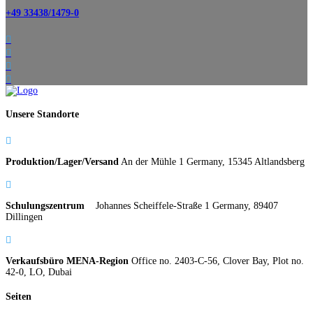
+49 33438/1479-0




Unsere Standorte

Produktion/Lager/Versand
An der Mühle 1 Germany, 15345 Altlandsberg

Schulungszentrum
Johannes Scheiffele-Straße 1 Germany, 89407
Dillingen

Verkaufsbüro MENA-Region
Office no. 2403-C-56, Clover Bay, Plot no.
42-0, LO, Dubai
Seiten