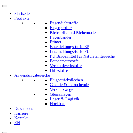
Startseite
Produkte
Fugendichtstoffe
Fugenprofile
Klebstoffe und Klebemörtel
Fugenbänder
Primer
Beschichtungsstoffe EP
Beschichtungsstoffe PU
PU Bindemittel für Natursteinteppiche
Betonersatzstoffe
Verbundwerkstoffe
Hilfsstoffe
Anwendungsbereiche
Flugbetriebsflächen
Chemie & Petrochemie
Verkehrswege
Gleisanlagen
Lager & Logistik
Hochbau
Downloads
Karriere
Kontakt
EN