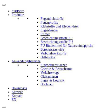
Startseite
Produkte
Fugendichtstoffe
Fugenprofile
Klebstoffe und Klebemörtel
Fugenbänder
Primer
Beschichtungsstoffe EP
Beschichtungsstoffe PU
PU Bindemittel für Natursteinteppiche
Betonersatzstoffe
Verbundwerkstoffe
Hilfsstoffe
Anwendungsbereiche
Flugbetriebsflächen
Chemie & Petrochemie
Verkehrswege
Gleisanlagen
Lager & Logistik
Hochbau
Downloads
Karriere
Kontakt
EN