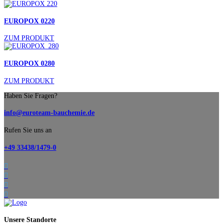
EUROPOX 0220
ZUM PRODUKT
EUROPOX 0280
ZUM PRODUKT
Haben Sie Fragen?
info@euroteam-bauchemie.de
Rufen Sie uns an
+49 33438/1479-0




Unsere Standorte