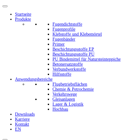
Startseite
Produkte
Fugendichtstoffe
Fugenprofile
Klebstoffe und Klebemörtel
Fugenbänder
Primer
Beschichtungsstoffe EP
Beschichtungsstoffe PU
PU Bindemittel für Natursteinteppiche
Betonersatzstoffe
Verbundwerkstoffe
Hilfsstoffe
Anwendungsbereiche
Flugbetriebsflächen
Chemie & Petrochemie
Verkehrswege
Gleisanlagen
Lager & Logistik
Hochbau
Downloads
Karriere
Kontakt
EN