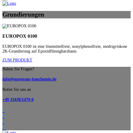
Grundierungen
EUROPOX 0100
EUROPOX 0100 ist eine lösemittelfreie, nonylphenolfreie, niedrigviskose
2K-Grundierung auf Epoxidflüssigharzbasis.
ZUM PRODUKT
Haben Sie Fragen?
info@euroteam-bauchemie.de
Rufen Sie uns an
+49 33438/1479-0



