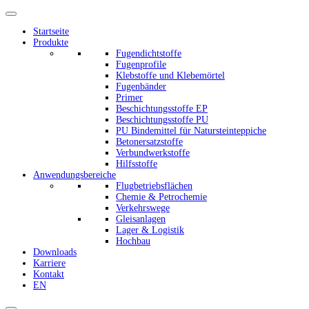
Startseite
Produkte
Fugendichtstoffe
Fugenprofile
Klebstoffe und Klebemörtel
Fugenbänder
Primer
Beschichtungsstoffe EP
Beschichtungsstoffe PU
PU Bindemittel für Natursteinteppiche
Betonersatzstoffe
Verbundwerkstoffe
Hilfsstoffe
Anwendungsbereiche
Flugbetriebsflächen
Chemie & Petrochemie
Verkehrswege
Gleisanlagen
Lager & Logistik
Hochbau
Downloads
Karriere
Kontakt
EN