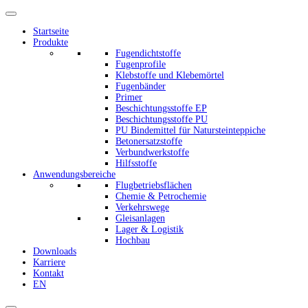
Startseite
Produkte
Fugendichtstoffe
Fugenprofile
Klebstoffe und Klebemörtel
Fugenbänder
Primer
Beschichtungsstoffe EP
Beschichtungsstoffe PU
PU Bindemittel für Natursteinteppiche
Betonersatzstoffe
Verbundwerkstoffe
Hilfsstoffe
Anwendungsbereiche
Flugbetriebsflächen
Chemie & Petrochemie
Verkehrswege
Gleisanlagen
Lager & Logistik
Hochbau
Downloads
Karriere
Kontakt
EN