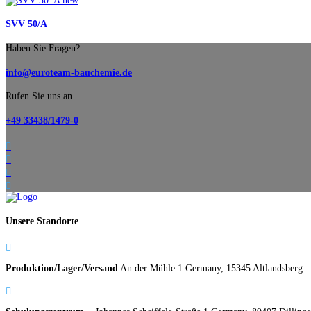
SVV 50/A
Haben Sie Fragen?
info@euroteam-bauchemie.de
Rufen Sie uns an
+49 33438/1479-0




Unsere Standorte

Produktion/Lager/Versand
An der Mühle 1 Germany, 15345 Altlandsberg
